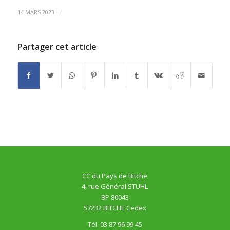
/
14 MARS 2023
Partager cet article
CC du Pays de Bitche
4, rue Général STUHL
BP 80043
57232 BITCHE Cedex
Tél. 03 87 96 99 45