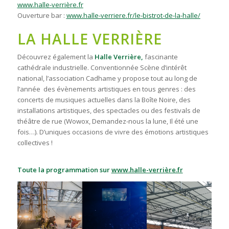
www.halle-verrière.fr
Ouverture bar :
www.halle-verriere.fr/le-bistrot-de-la-halle/
LA HALLE VERRIÈRE
Découvrez également la
Halle Verrière,
fascinante
cathédrale industrielle. Conventionnée
Scène d’intérêt
national,
l’association Cadhame y
propose tout au long de
l’année
des évènements artistiques en tous genres : des
concerts de musiques actuelles dans la Boîte Noire, des
installations artistiques, des spectacles ou des festivals de
théâtre de rue (Wowox, Demandez-nous la lune, Il été une
fois…). D’uniques occasions de vivre des émotions artistiques
collectives !
Toute la programmation sur
www.halle-verrière.fr