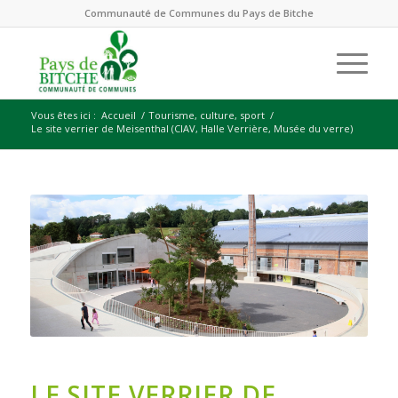
Communauté de Communes du Pays de Bitche
Vous êtes ici :
Accueil
/
Tourisme, culture, sport
/
Le site verrier de Meisenthal (CIAV, Halle Verrière, Musée du verre)
LE SITE VERRIER DE