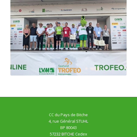
CC du Pays de Bitche
4, rue Général STUHL
BP 80043
57232 BITCHE Cedex