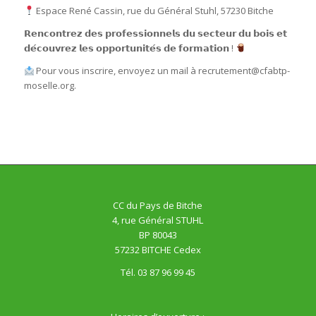
Espace René Cassin, rue du Général Stuhl, 57230 Bitche
𝗥𝗲𝗻𝗰𝗼𝗻𝘁𝗿𝗲𝘇 𝗱𝗲𝘀 𝗽𝗿𝗼𝗳𝗲𝘀𝘀𝗶𝗼𝗻𝗻𝗲𝗹𝘀 𝗱𝘂 𝘀𝗲𝗰𝘁𝗲𝘂𝗿 𝗱𝘂 𝗯𝗼𝗶𝘀 𝗲𝘁
𝗱𝗲́𝗰𝗼𝘂𝘃𝗿𝗲𝘇 𝗹𝗲𝘀 𝗼𝗽𝗽𝗼𝗿𝘁𝘂𝗻𝗶𝘁𝗲́𝘀 𝗱𝗲 𝗳𝗼𝗿𝗺𝗮𝘁𝗶𝗼𝗻
!
Pour vous inscrire, envoyez un mail à recrutement@cfabtp-
moselle.org.
CC du Pays de Bitche
4, rue Général STUHL
BP 80043
57232 BITCHE Cedex
Tél. 03 87 96 99 45