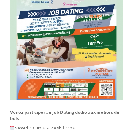
𝗩𝗲𝗻𝗲𝘇 𝗽𝗮𝗿𝘁𝗶𝗰𝗶𝗽𝗲𝗿 𝗮𝘂 𝗝𝗼𝗯 𝗗𝗮𝘁𝗶𝗻𝗴 𝗱𝗲́𝗱𝗶𝗲́ 𝗮𝘂𝘅 𝗺𝗲́𝘁𝗶𝗲𝗿𝘀 𝗱𝘂
𝗯𝗼𝗶𝘀
!
Samedi 13 juin 2026 de 9h à 11h30