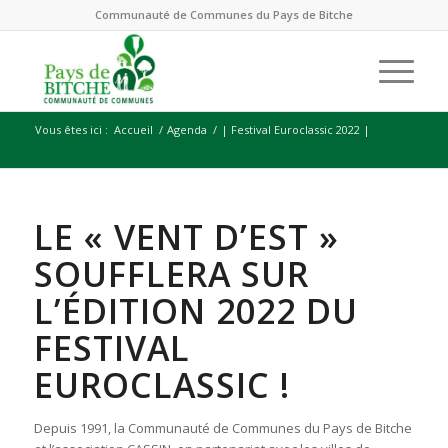
Communauté de Communes du Pays de Bitche
Vous êtes ici :
Accueil
/
Agenda
/
| Festival Euroclassic 2022 |
LE « VENT D’EST »
SOUFFLERA SUR
L’ÉDITION 2022 DU
FESTIVAL
EUROCLASSIC !
Depuis 1991, la Communauté de Communes du Pays de Bitche