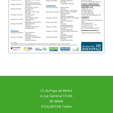
CC du Pays de Bitche
4, rue Général STUHL
BP 80043
57232 BITCHE Cedex