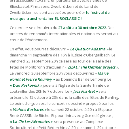
et l’association CASSIN, en partenariat avec les villes de
Blieskastel, Pirmasens, Zweibrücken et du Land de
Zweibrücken, se sont associées pour créer
le festival de
musique transfrontalier EUROCLASSIC !
Ce dernier se déroulera du
27 août au 30 octobre 2022
. Des
artistes de renommés internationales et nationales seront au
cœur de l’évènement.
En effet, vous pourrez découvrir «
Le Quatuor Adastra »
le
dimanche 11 septembre dès 16h à l’Eglise d’Obergailbach. Le
vendredi 23 septembre 20h ce sera au tour de la salle des
fêtes de Montbronn d’accueillir «
ZIZAL : The klezmer project »
.
Le vendredi 30 septembre 20h vous découvrirez
«
Marie
Ronot et Pierre Rouinvy »
au Domino’s Bar de Lemberg. Le
«
Duo
Raskovnik »
jouera à l’Eglise de la Sainte Trinité de
Loutzviller dès 20h le 7 octobre. Le «
Jazz Fuz 4tet »
sera
présent, le 15 octobre à 20h dans la salle des fêtes de Rahling.
Le point d’orgue sera le concert « dessiné » proposé par les
«
Violons Barbares »
le samedi 22 octobre à 20h à l’Espace
René CASSIN de Bitche. Et pour finir avec grâce et légèreté ,
« La
Cie Les Aéronotes »
sera présente au Complexe
Socioculturel de Petit-Réderching à 20h le samedi 29 octobre.