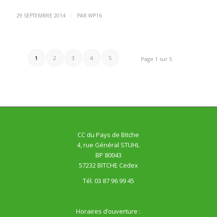
/
29 SEPTEMBRE 2014
PAR
WP16
1
2
3
4
5
Page 1 sur 5
CC du Pays de Bitche
4, rue Général STUHL
BP 80043
57232 BITCHE Cedex
Tél. 03 87 96 99 45
Horaires d’ouverture :