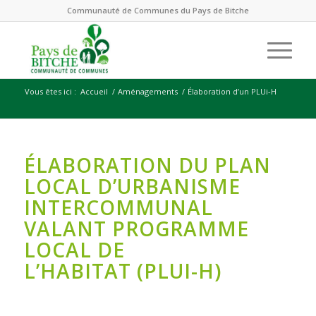
Communauté de Communes du Pays de Bitche
Vous êtes ici :
Accueil
/
Aménagements
/
Élaboration d’un PLUi-H
ÉLABORATION DU PLAN
LOCAL D’URBANISME
INTERCOMMUNAL
VALANT PROGRAMME
LOCAL DE
L’HABITAT
(PLUI-H)