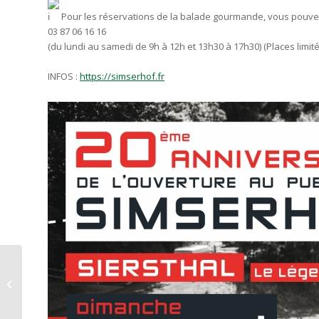
Pour les réservations de la balade gourmande, vous pouvez
03 87 06 16 16
(du lundi au samedi de 9h à 12h et 13h30 à 17h30) (Places limit
INFOS :
https://simserhof.fr
| Prendre l’air ! |