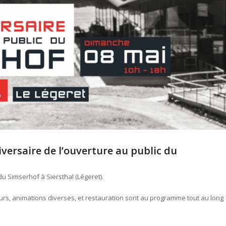
versaire de l’ouverture au public du
 du Simserhof à Siersthal (Légeret).
rs, animations diverses, et restauration sont au programme tout au long